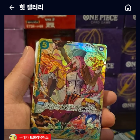
힛 갤러리
구매자 
트룰리유어스