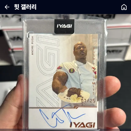
힛 갤러리