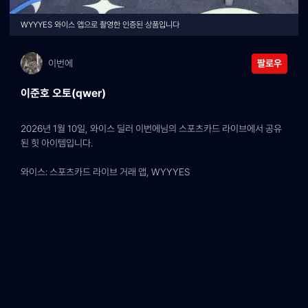
WYYYES 와이스 앱으로 촬영한 인증된 상품입니다
이번에
팔로우
이준호 오토(qwer)
2026년 1월 10일, 와이스 딜러 이번에님의 스포츠카드 라이브에서 공유
된 힛 아이템입니다.
와이스: 스포츠카드 라이브 거래 앱, WYYYES