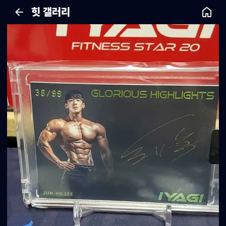
힛 갤러리