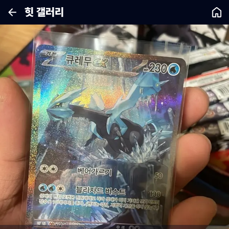
힛 갤러리