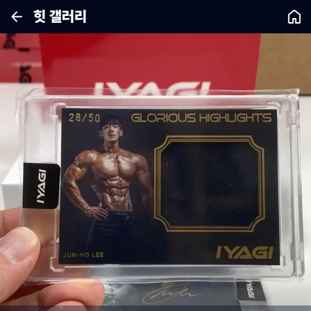
힛 갤러리