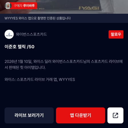
구매자 
루이바루
WYYYES 와이스 앱으로 촬영한 인증된 상품입니다
와이번스스포츠카드
팔로우
이준호 렐릭 /50
2026년 1월 10일, 와이스 딜러 와이번스스포츠카드님의 스포츠카드 라이브에
서 판매된 힛 아이템입니다.
와이스: 스포츠카드 라이브 거래 앱, WYYYES
라이브 보러가기
앱 다운받기