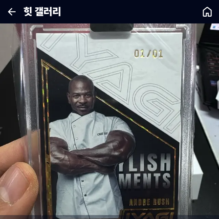
힛 갤러리