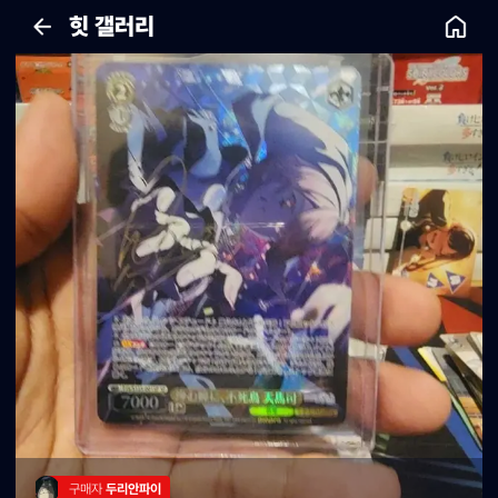
힛 갤러리
구매자 
두리안파이