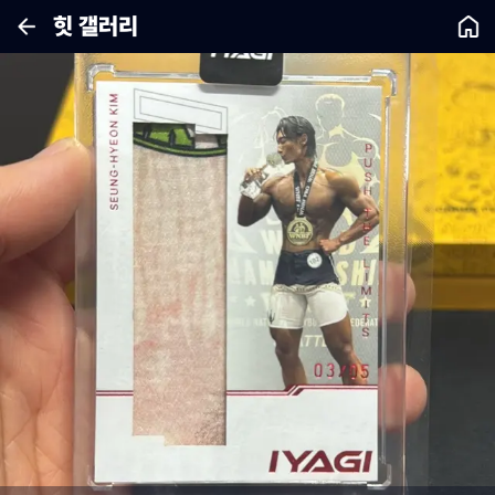
힛 갤러리