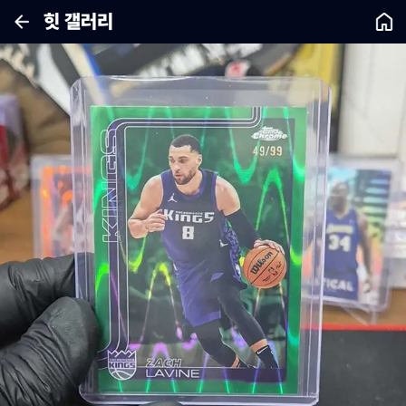
힛 갤러리