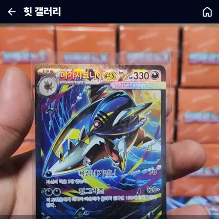
힛 갤러리