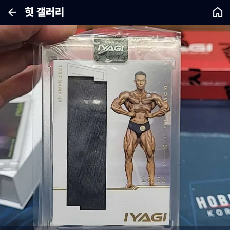
힛 갤러리