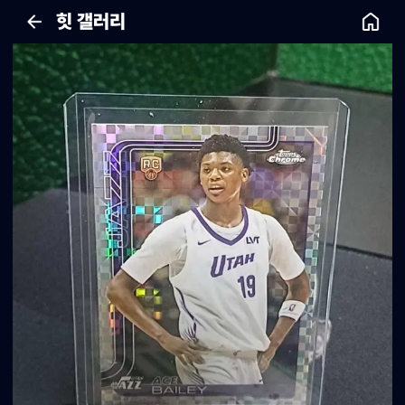
힛 갤러리