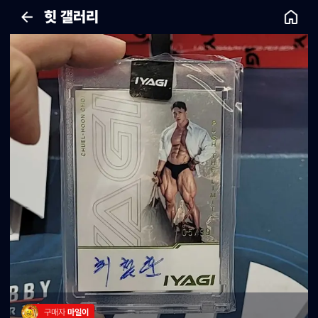
힛 갤러리
구매자 
마일이