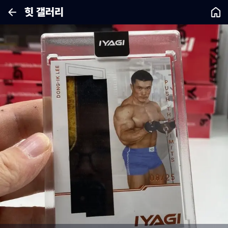
힛 갤러리