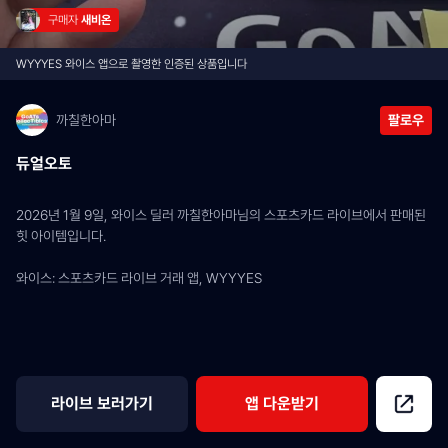
구매자 
새비온
WYYYES 와이스 앱으로 촬영한 인증된 상품입니다
까칠한아마
팔로우
듀얼오토
2026년 1월 9일, 와이스 딜러 까칠한아마님의 스포츠카드 라이브에서 판매된 
힛 아이템입니다.
와이스: 스포츠카드 라이브 거래 앱, WYYYES
라이브 보러가기
앱 다운받기