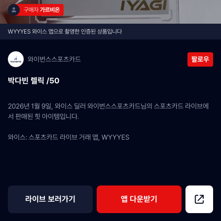
구매자 
가르비온
WYYYES 와이스 앱으로 촬영한 인증된 상품입니다
와이번스스포츠카드
팔로우
박다빈 렐릭 /50
2026년 1월 9일, 와이스 딜러 와이번스스포츠카드님의 스포츠카드 라이브에
서 판매된 힛 아이템입니다.
와이스: 스포츠카드 라이브 거래 앱, WYYYES
라이브 보러가기
앱 다운받기