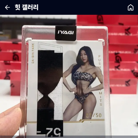
힛 갤러리