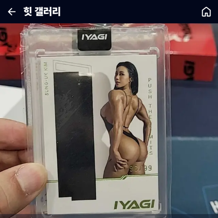
힛 갤러리