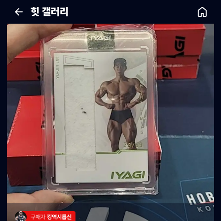
힛 갤러리
구매자 
킹역시릅신