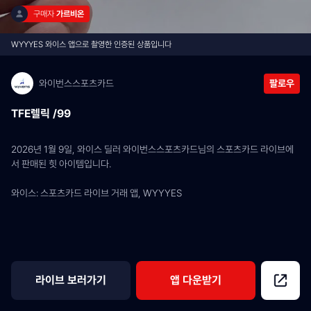
구매자 
가르비온
WYYYES 와이스 앱으로 촬영한 인증된 상품입니다
와이번스스포츠카드
팔로우
TFE렐릭 /99
2026년 1월 9일, 와이스 딜러 와이번스스포츠카드님의 스포츠카드 라이브에
서 판매된 힛 아이템입니다.
와이스: 스포츠카드 라이브 거래 앱, WYYYES
라이브 보러가기
앱 다운받기