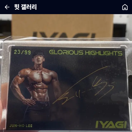
힛 갤러리