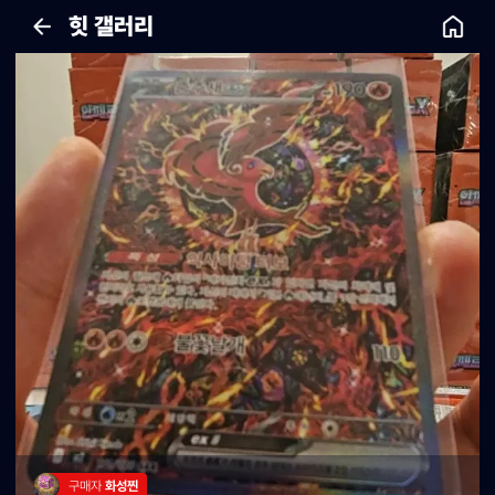
힛 갤러리
구매자 
화성찐