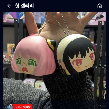
힛 갤러리
구매자 
맥콜짱