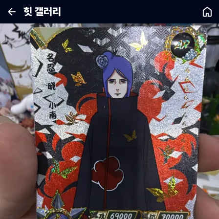
힛 갤러리