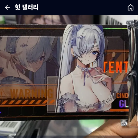
힛 갤러리