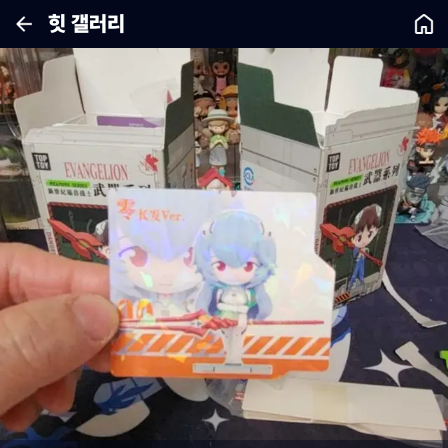
힛 갤러리