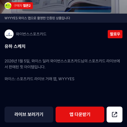
구매자 
멜론2
WYYYES 와이스 앱으로 촬영한 인증된 상품입니다
와이번스스포츠카드
팔로우
유하 스케치
2026년 1월 5일, 와이스 딜러 와이번스스포츠카드님의 스포츠카드 라이브에
서 판매된 힛 아이템입니다.
와이스: 스포츠카드 라이브 거래 앱, WYYYES
라이브 보러가기
앱 다운받기