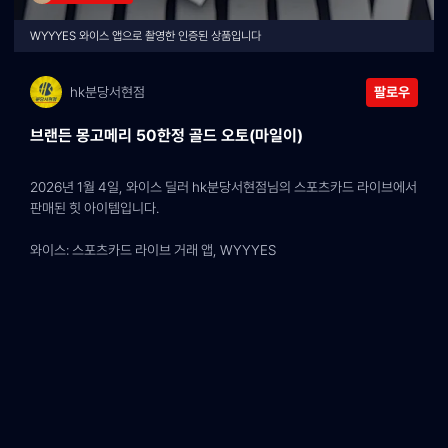
WYYYES 와이스 앱으로 촬영한 인증된 상품입니다
hk분당서현점
팔로우
브랜든 몽고메리 50한정 골드 오토(마일이)
2026년 1월 4일, 와이스 딜러 hk분당서현점님의 스포츠카드 라이브에서 
판매된 힛 아이템입니다.
와이스: 스포츠카드 라이브 거래 앱, WYYYES