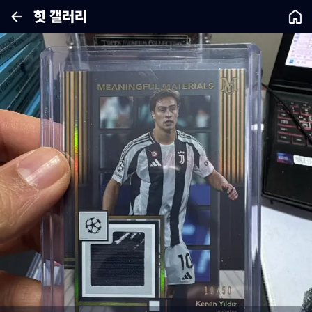
힛 갤러리