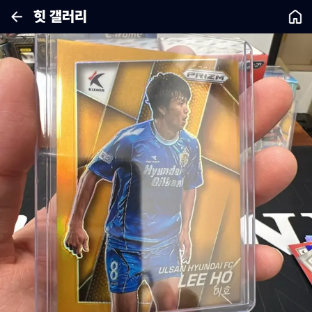
힛 갤러리