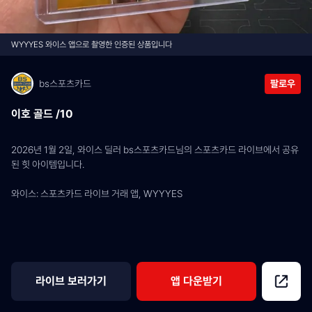
WYYYES 와이스 앱으로 촬영한 인증된 상품입니다
bs스포츠카드
팔로우
이호 골드 /10
2026년 1월 2일, 와이스 딜러 bs스포츠카드님의 스포츠카드 라이브에서 공유
된 힛 아이템입니다.
와이스: 스포츠카드 라이브 거래 앱, WYYYES
라이브 보러가기
앱 다운받기