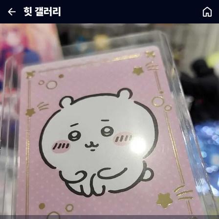
힛 갤러리