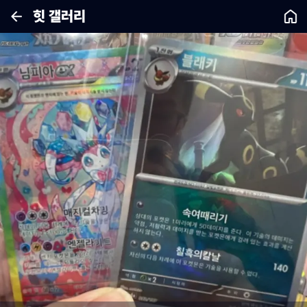
힛 갤러리