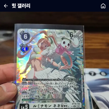
힛 갤러리