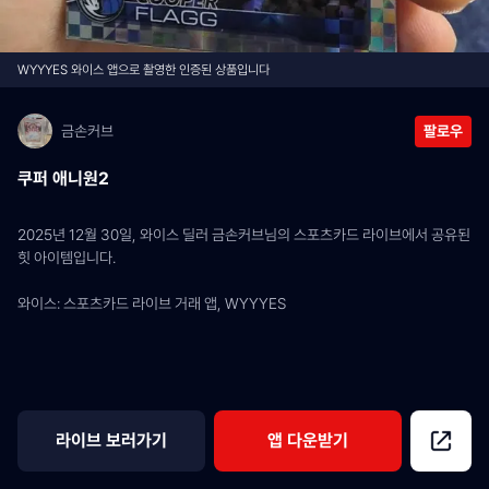
WYYYES 와이스 앱으로 촬영한 인증된 상품입니다
금손커브
팔로우
쿠퍼 애니원2
2025년 12월 30일, 와이스 딜러 금손커브님의 스포츠카드 라이브에서 공유된 
힛 아이템입니다.
와이스: 스포츠카드 라이브 거래 앱, WYYYES
라이브 보러가기
앱 다운받기