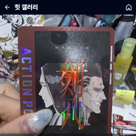
힛 갤러리