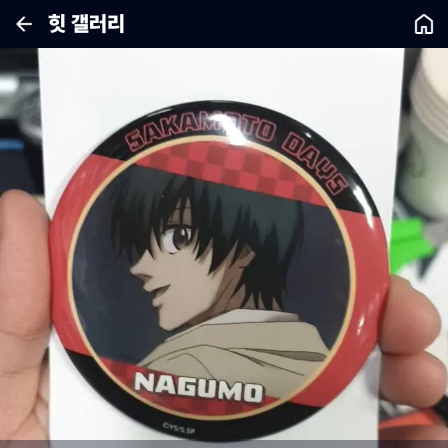
힛 갤러리