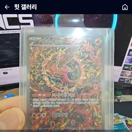
힛 갤러리