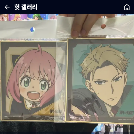
힛 갤러리