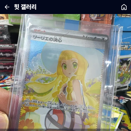
힛 갤러리