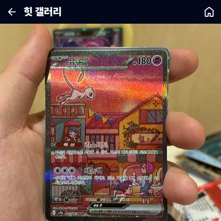
힛 갤러리