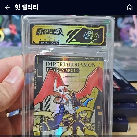
힛 갤러리