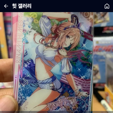
힛 갤러리