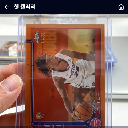
힛 갤러리