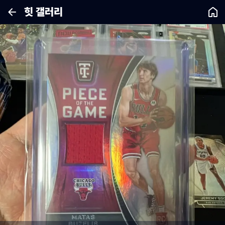
힛 갤러리