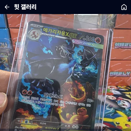
힛 갤러리