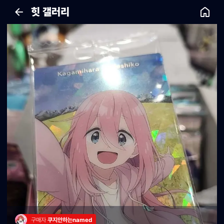
힛 갤러리
구매자 
쿠지안하는named