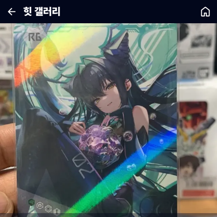
힛 갤러리