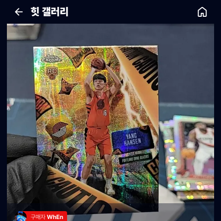
힛 갤러리
구매자 
WhEn