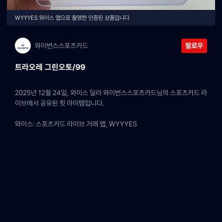
WYYYES 와이스 앱으로 촬영한 인증된 상품입니다
와이번스스포츠카드
팔로우
트라오레 그린오토/99
2025년 12월 24일, 와이스 딜러 와이번스스포츠카드님의 스포츠카드 라
이브에서 공유된 힛 아이템입니다.
와이스: 스포츠카드 라이브 거래 앱, WYYYES