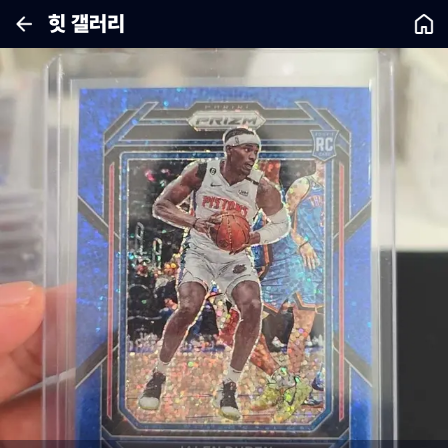
힛 갤러리