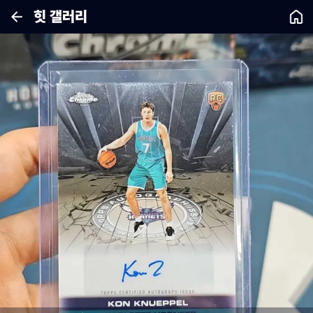
힛 갤러리